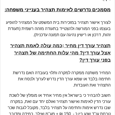
מסמכים נדרשים לאימות תצהיר בענייני משפחה:
לצורך אישור תצהיר במזכירות בית המשפט על המצהיר להופיע
בעצמו בפני המורשה ולהצטייד בתעודה מזהה רשמית (תעודת
זהות, דרכון או רישיון נהיגה עם תמונה עדכנית).
תצהיר עורך דין מחיר
:
כמה עולה לאמת תצהיר
אצל עורך דין? מהי עלות החתימה של תצהיר
בפני עורך דין?
המחיר משתנה ממקרה למקרה ותלוי בעובדה האם נדרשת
חתימה בלבד או שמא עורך הדין נדרש לערוך ולנסח את
התצהיר ואת העובדות.
חשוב להבהיר כי בישראל אין מחיר אחיד או מומלץ של לשכת
עורכי הדין לאימות ואישור תצהיר ואולם יחד עם זאת, במקרה
שבו נדרש אימות וחתימה על תצהיר בלבד, מקובל לגבות שכר
טרחת עו"ד שנע בין כ - 150 ₪ + מע"מ ואילך. במידה ומדובר