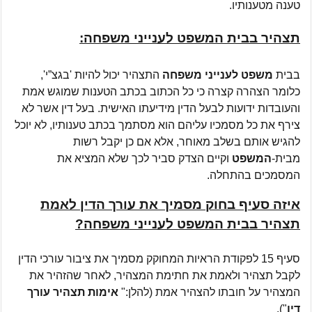
טענה מטענותיו.
תצהיר בבית המשפט לענייני משפחה:
בבית
משפט לענייני משפחה
התצהיר יכול להיות 'בגצ”י',
כלומר הצהרה קצרה כי כל הכתוב בכתב הטענות שמוגש אמת
והעובדות ידועות לבעל הדין מידיעתו האישית. בעל דין אשר לא
צירף את כל מסמכיו עליהם הוא מסתמך בכתב טענותיו, לא יוכל
להגיש אותם בשלב מאוחר, אלא אם כן יקבל רשות
מבית-
המשפט
וקיים הצדק סביר לכך שלא המציא את
המסמכים בהתחלה.
איזה סעיף בחוק מסמיך את עורך הדין לאמת
תצהיר בבית המשפט לענייני משפחה?
סעיף 15 לפקודת הראיות המחוקק מסמיך את ציבור עורכי הדין
לקבל תצהיר ולאמת את חתימת המצהיר, לאחר שהזהיר את
המצהיר על חובתו להצהיר אמת (להלן:"
אימות תצהיר עורך
דין
").