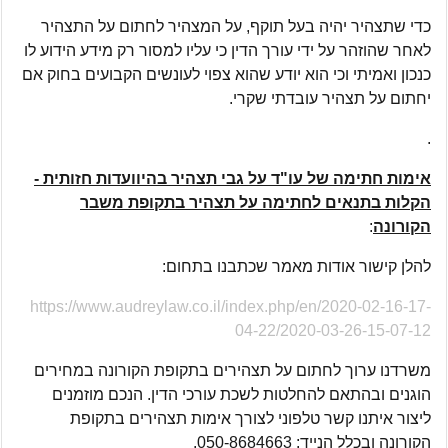
כדי שתצהיר יהיה בעל תוקף, על המצהיר לחתום על התצהיר
לאחר שהוזהר על ידי עורך הדין כי עליו למסור רק מידע הידוע לו
כנכון ואמיתי וכי הוא יודע שהוא צפוי לעונשים הקבועים בחוק אם
יחתום על תצהיר עובדתי שקרי.
.
אימות חתימה של עו"ד על גבי תצהיר בהיוועדות חזותית -
הקלות בתנאים לחתימה על תצהיר בתקופת משבר
הקורונה
:
להלן קישור אודות מאמר שכתבנו בתחום:
https://www.audreylaw.co.il/index.php/en/2020-02-16-17-
04-22/2020-03-26-15-07-12
משרדנו ערוך לחתום על תצהירים בתקופת הקורונה במחירים
הוגנים ובהתאם להחלטות לשכת עורכי הדין. הנכם מוזמנים
ליצור איתנו קשר טלפוני לצורך אימות תצהירים בתקופת
הקורונה ובכלל הנייד: 050-8684663.