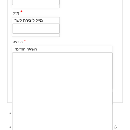
*
מייל
מייל ליצירת קשר
*
הודעה
השאר הודעה
שלח לי עותק
לשליחת הודעת ווטס אפ לחץ כאן
לחצו כאן לשליחת הודעה
אודרי שמש רביע - משרד עו"ד