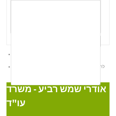
שלח לי עותק
לשליחת הודעת ווטס אפ לחץ כאן
לחצו כאן לשליחת הודעה
אודרי שמש רביע - משרד עו"ד
Online
אודרי שמש רביע - משרד
עו"ד