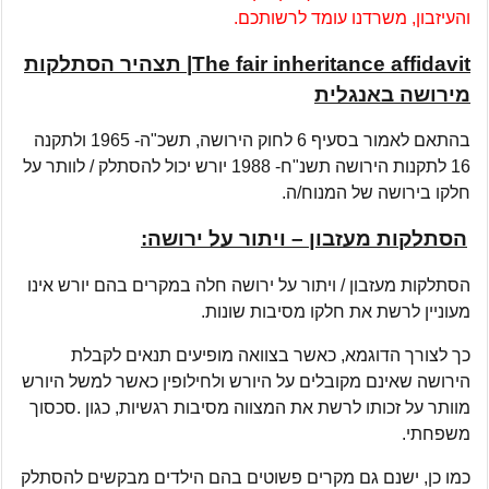
והעיזבון, משרדנו עומד לרשותכם.
The fair inheritance affidavit| תצהיר הסתלקות
מירושה באנגלית
בהתאם לאמור בסעיף 6 לחוק הירושה, תשכ"ה- 1965 ולתקנה
16 לתקנות הירושה תשנ"ח- 1988 יורש יכול להסתלק / לוותר על
חלקו בירושה של המנוח/ה.
הסתלקות מעזבון – ויתור על ירושה:
הסתלקות מעזבון / ויתור על ירושה חלה במקרים בהם יורש אינו
מעוניין לרשת את חלקו מסיבות שונות.
כך לצורך הדוגמא, כאשר בצוואה מופיעים תנאים לקבלת
הירושה שאינם מקובלים על היורש ולחילופין כאשר למשל היורש
מוותר על זכותו לרשת את המצווה מסיבות רגשיות, כגון .סכסוך
משפחתי.
כמו כן, ישנם גם מקרים פשוטים בהם הילדים מבקשים להסתלק