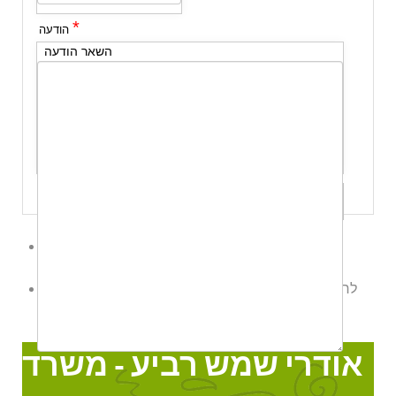
*
הודעה
השאר הודעה
שלח לי עותק
לשליחת הודעת ווטס אפ לחץ כאן
לחצו כאן לשליחת הודעה
אודרי שמש רביע - משרד עו"ד
Online
אודרי שמש רביע - משרד