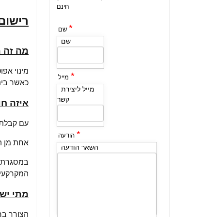
חינם
רישום
*
שם
שם
מה זה מ
מינוי אפ
*
מייל
כאשר בית 
מייל ליצירת
קשר
איזה חו
עם קבלת 
*
הודעה
אחת מן ה
השאר הודעה
במסגרת ק
המקרקעין(
מתי יש 
הצורך בר