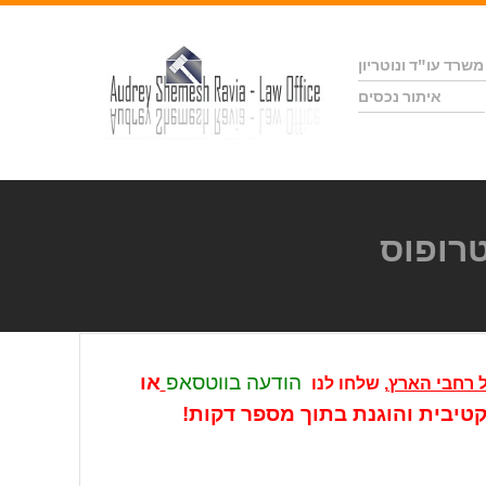
משרד עו"ד ונוטריון
איתור נכסים
טרופוס
הודעה בווטסאפ
או
 רחבי הארץ
, שלחו לנו
יבית והוגנת בתוך מספר דקות!