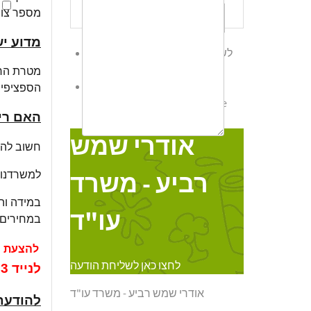
שלח לי עותק
מספר צווי
מדוע יש
לשליחת הודעת ווטס אפ לחץ כאן
מטרת הרי
לחצו כאן לשליחת הודעה
אודרי
הספציפי 
Online
שמש רביע - משרד עו"ד
האם ריש
אודרי שמש
חשוב להבה
למשרדנו י
רביע - משרד
במידה והת
עו"ד
במחירים נ
להצעת מ
לחצו כאן לשליחת הודעה
לנייד
63
אודרי שמש רביע - משרד עו"ד
להודעת