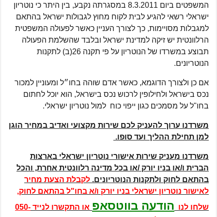
המשפטים ביום 8.3.2011 במסגרתה נקבע, בין היתר כי נוטריון
ישראלי רשאי להגיע לבית לקוח מחוץ לגבולות ישראל בהתאם
למגבלות מסויימות, כך לצורך העניין כאשר לפעולה המשפטית
הרלוונטית יש זיקה למדינת ישראל ובלבד שהשלמת הפעולה
תבוצע במשרדו של הנוטריון על פי תקנה 26(ב) לתקנות
הנוטריונים.
אם כן ולצורך הדוגמא, כאשר אדם שוהה בחו״ל ומעוניין למכור
נכס בישראל ולחילופין לרכוש נכס בישראל, הוא יוכל לחתום
בחו"ל על מסמכים כגון ייפוי כוח למול נוטריון ישראלי.
משרדנו ערוך להעניק לכם שירות מקצועי ואדיב במחיר הוגן
למן תחילת ההליך ועד סופו.
משרדנו מעניק שירות אישורי נוטריון ישראלי בארצות
הברית ו/או בניו יורק /או בכל מדינה רלוונטית אחרת, והכל
בהתאם לחוק ולתקנות הנוטריונים.
לקבלת
הצעת מחיר
לאישור נוטריון ישראלי בניו יורק ו/א בחו"ל בהתאם לחוק,
הודעה בווטסאפ
שלחו לנו
או התקשרו לנייד
050-