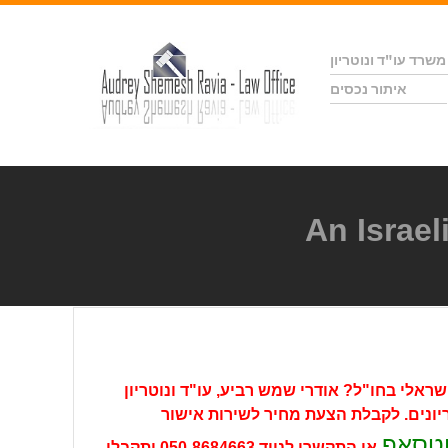
משרד עו"ד ונוטריון
איתור נכסים
שראלי בחו"ל? אודרי שמש רביע, עו"ד ונוטריון
יונים. לקבלת
הצעת מחיר לשירות אישור
וטסאפ
או התקשרו לנייד
050-8684663
ותקבלו