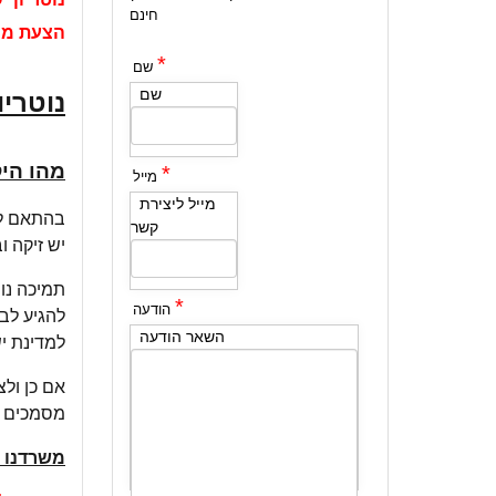
חינם
הצעת מחי
*
שם
שם
נוטריו
מהו היק
*
מייל
מייל ליצירת
קשר
יש זיקה ו
*
הודעה
להגיע לב
השאר הודעה
למדינת ישרא
אם כן ולצ
מסמכים כג
משרדנו ע