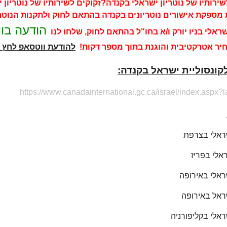
שירותיו של נוטריון ישראלי בקנדה?זקוקים לשירותיו של נוטריון י
מספקת אישורים נוטריונים בקנדה בהתאם לחוק ולתקנות הנוטר
הודעה בו
ישראלי בניו יורק ו/א בחו"ל בהתאם לחוק, שלחו לנו
ר אטרקטיבית והוגנת בתוך מספר דקות!
להודעת ווטסאפ לחץ 
קונסוליית ישראל בקנדה:
https://www.canadainternational.gc.ca/israel/index.aspx
שראלי בצרפת
ראלי בפריז
שראלי באירופה
שראל באירופה
שראלי בקליפורניה