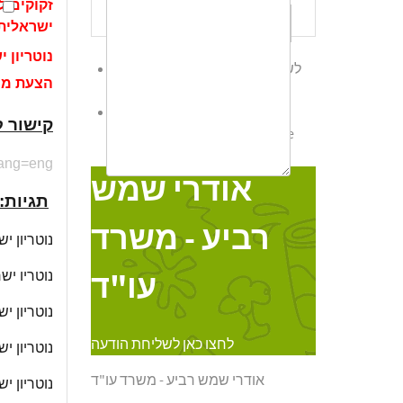
זקוקים ל
שלח לי עותק
ישראלית 
נוטריון 
לשליחת הודעת ווטס אפ לחץ כאן
הצעת מחי
לחצו כאן לשליחת הודעה
אודרי
קישור ל
Online
שמש רביע - משרד עו"ד
?lang=eng
אודרי שמש
תגיות:
רביע - משרד
נוטריון י
נוטריו יש
עו"ד
נוטריון י
לחצו כאן לשליחת הודעה
נוטריון י
אודרי שמש רביע - משרד עו"ד
נוטריון י