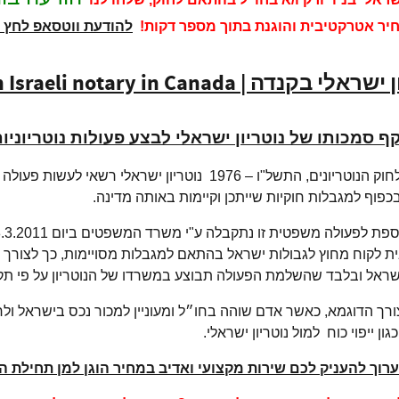
ר אטרקטיבית והוגנת בתוך מספר דקות!
להודעת ווטסאפ לחץ 
ן ישראלי בקנדה |
 Israeli notary in Canada
ף סמכותו של נוטריון ישראלי לבצע פעולות נוטריוניו
בהתאם לחוק הנוטריונים, התשל"ו – 1976 נוטריון ישר
בכפוף למגבלות חוקיות שייתכן וקיימות באותה מדינה.
ית לקוח מחוץ לגבולות ישראל בהתאם למגבלות מסויימות, כך לצורך ה
ל ובלבד שהשלמת הפעולה תבוצע במשרדו של הנוטריון על פי תקנה 26(ב) לתקנות הנוטריו
ורך הדוגמא, כאשר אדם שוהה בחו״ל ומעוניין למכור נכס בישראל ולחי
ון ייפוי כוח למול נוטריון ישראלי.
רוך להעניק לכם שירות מקצועי ואדיב במחיר הוגן למן תחילת הה