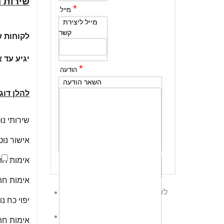
שירות נ
*
מייל
מייל ליצירת
קשר
לקוחות ש
יגיע עד 
*
הודעה
השאר הודעה
להלן דוג
שירותי נו
אישור נוט
שלח לי עותק
אימות חתי
אימות חת
לשליחת הודעת ווטס אפ לחץ כאן
יפוי כח נ
לחצו כאן לשליחת הודעה
אודרי
אימות חתי