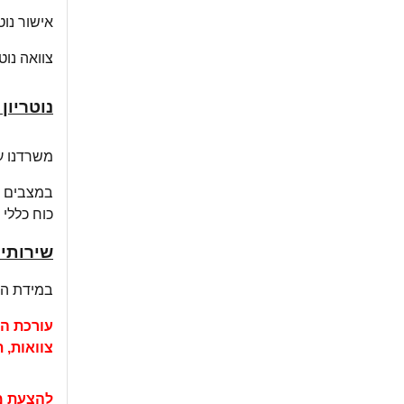
אישור נוט
צוואה נוט
נוטריון
משרדנו ער
במצבים כא
כוח כללי 
שירותי 
במידת הצו
עורכת הד
צוואות, 
להצעת מח