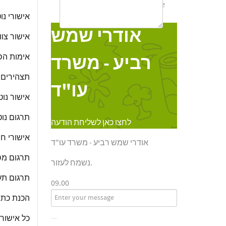
Online
שמש רביע - משרד עו"ד
אישורי נו
אודרי שמש
אישור צוו
אימות הסכ
רביע - משרד
תצהירים נ
עו"ד
אישור נוט
תרגום נוט
לחצו כאן לשליחת הודעה
אישורי ח
אודרי שמש רביע - משרד עו"ד
תרגום מס
נשמח לעזור.
תרגום תעו
09.00
הכנת כתב
כל אישור 