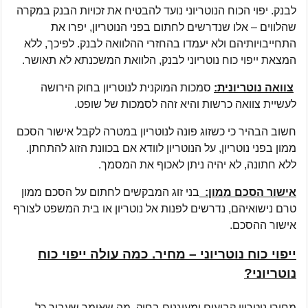
לבנק. יפוי הכוח הנוטריוני נועד להבטיח את זכויות הבנק במקרה
שהלווים – אלו שנדרשים לחתום בפני הנוטריון, יפרו את
התחייבויותיהם ולא יעמדו בהחזרי ההלוואה לבנק. לפיכך, ללא
המצאת ייפוי כוח נוטריוני לבנק, הלוואת המשכנתא לא תאושר.
צוואה נוטריונית:
סמכות המוקנית לנוטריון בחוק הירושה
לעשיית צוואה כרשות והיא זהה לסמכות של שופט.
חשוב הבהיר כי כשזוג פונה לנוטריון במטרה לקבל אישור הסכם
ממון בפני נוטריון, על הנוטריון לוודא אם בכוונת הזוג להתחתן.
ללא חתונה, לא יהיה ניתן לאכוף את המסמך.
אישור הסכם ממון:
בני זוג המבקשים לחתום על הסכם ממון
טרם נישואיהם, נדרשים לפנות אל נוטריון או בית המשפט לצורף
אישור ההסכם.
ייפוי כוח נוטריוני – מחיר. כמה עולה ייפוי כוח
נוטריוני?
מחירי נוטריון קבועים ומעוגנים בחוק, מה שאומר שעבור כל