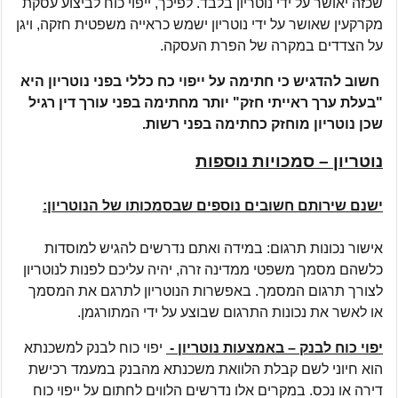
שכזה יאושר על ידי נוטריון בלבד. לפיכך, ייפוי כוח לביצוע עסקת
מקרקעין שאושר על ידי נוטריון ישמש כראייה משפטית חזקה, ויגן
על הצדדים במקרה של הפרת העסקה.
חשוב להדגיש כי חתימה על ייפוי כח כללי בפני נוטריון היא
"בעלת ערך ראייתי חזק" יותר מחתימה בפני עורך דין רגיל
שכן נוטריון מוחזק כחתימה בפני רשות.
נוטריון – סמכויות נוספות
ישנם שירותם חשובים נוספים שבסמכותו של הנוטריון:
אישור נכונות תרגום: במידה ואתם נדרשים להגיש למוסדות
כלשהם מסמך משפטי ממדינה זרה, יהיה עליכם לפנות לנוטריון
לצורך תרגום המסמך. באפשרות הנוטריון לתרגם את המסמך
או לאשר את נכונות התרגום שבוצע על ידי המתורגמן.
יפוי כוח לבנק – באמצעות נוטריון -
יפוי כוח לבנק למשכנתא
הוא חיוני לשם קבלת הלוואת משכנתא מהבנק במעמד רכישת
דירה או נכס. במקרים אלו נדרשים הלווים לחתום על ייפוי כוח