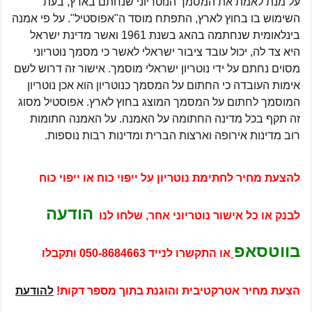
על מנת לאמת את המסמך הנוטריוני שנחתם בארץ, בעת
השימוש בו בחוץ לארץ, התפתח מוסד ה"אפוסטיל". על פי אמנה
בינלאומית שנחתמה בהאג בשנת 1961 ואשר מדינת ישראל
היא צד לה, יכול עובד ציבור ישראלי לאשר כי מסמך נוטריוני
מסוים נחתם על ידי נוטריון ישראלי מוסמך. אישור זה דרוש לשם
אימות העובדה כי החתום על המסמך כנוטריון הוא אכן נוטריון
המוסמך לחתום על המסמך המוצג בחוץ לארץ. אפוסטיל מסוג
זה תקף בכל מדינה החתומה על האמנה. על האמנה חתומות
רוב מדינות אירופה וארצות הברית ומדינות רבות נוספות.
להצעת מחיר לחתימת נוטריון על ייפוי כוח או ייפוי כוח
הודעה
לבנק או כל אישור נוטריוני אחר, שלחו לנו
בווטסאפ
או התקשרו לנייד
050-8684663
ותקבלו
הצעת מחיר אטרקטיבית והוגנת בתוך מספר דקות!
להודעת