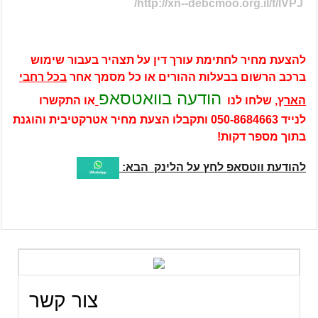
http://xn--debcmoo.org.il/f/lVPJ/
להצעת מחיר לחתימת עורך דין על תצהיר בעבור שימוש
ברכב הרשום בבעלות ההורים או כל מסמך אחר
בכל רחבי
הודעה בוואטסאפ
האר
ץ, שלחו לנו
או התקשרו
לנייד
050-8684663
ותקבלו הצעת מחיר אטרקטיבית והוגנת
בתוך מספר דקות!
להודעת ווטסאפ לחץ על הלינק הבא:
צור קשר