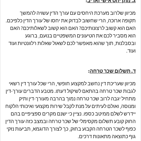
ג. מתן יחס אישי ואדיב
:
מכיוון שלרוב מערכת היחסים עם עורך הדין עשויה להמשך
תקופה ארוכה, הרי שחשוב לבדוק את יחסו של עורך הדין כלפיכם.
האם הוא קשוב לרצונותיכם? האם הוא קשוב לשאלותיכם? האם
הוא מסביר לכם את הטיעונים המשפטיים בנועם, ברוגע
ובסבלנות, תוך שהוא מאפשר לכם לשאול שאלות רלוונטיות ועוד
ועוד.
ד. תשלום שכר טרחה
:
מכיוון שעריכת דין נחשב למקצוע חופשי, הרי שכל עורך דין רשאי
לגבות שכר טרחה בהתאם לשיקול דעתו. מטבע הדברים עורך-דין
מתחיל יגבה לרוב שכר טרחה נמוך בהרבה מעורך-דין ותיק
ומנוסה, ואולם לעיתים על מנת לקבל שירות מקצועי ואיכותי הלקוח
יידרש לשלם ממיטב כספו. נציין כי ישנם מקרים ספציפיים בהם
החוק קובע תשלום מקסימלי של שכר טרחה ובמצב כזה עורך הדין
כפוף לשכר הטרחה הקבוע בחוק, כך לצורך הדוגמא, תביעות נזקי
גוף כתוצאה מתאונות דרכים.