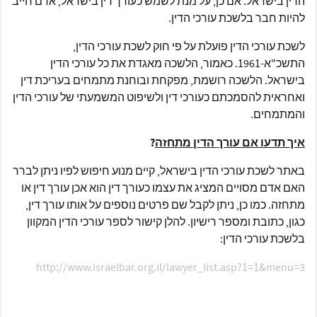
הדין בישראל. אם כן, על מנת לשמש כעורך דין בישראל, אדם חייב
להיות חבר בלשכת עורכי הדין.
לשכת עורכי הדין פועלת על פי חוק לשכת עורכי הדין,
התשכ"א-1961. כאמור, הלשכה מאגדת את כל עורכי הדין
בישראל. הלשכה רושמת, מפקחת ובוחנת מתמחים בעריכת דין
ואחראית להסמכתם כעורכי דין ולשיפוט המשמעתי של עורכי הדין
והמתמחים.
איך תדעו אם עורך הדין מתחזה
?
באתר לשכת עורכי הדין בישראל, קיים מנוע חיפוש לפיו ניתן לברר
האם אדם מסויים המציג את עצמו כעורך דין הוא אכן עורך דין או
מתחזה. כמו כן, ניתן לקבל שם פרטים נוספים על אותו עורך דין,
כגון, כתובת ומספר רישיון. להלן קישור לספר עורכי הדין המקוון
בלשכת עורכי הדין:
http://www.israelbar.org.il/lawyer_list.asp?1=1&menu=3