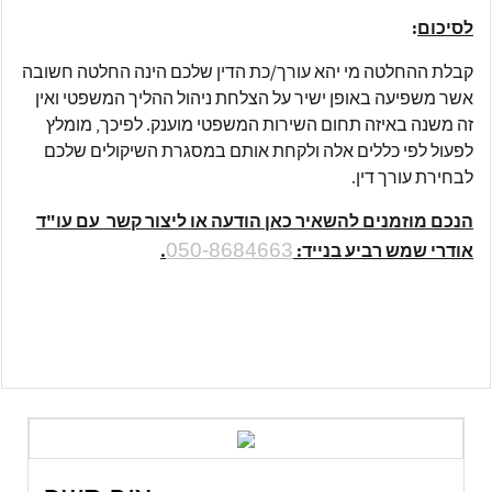
לסיכום
:
קבלת ההחלטה מי יהא עורך/כת הדין שלכם הינה החלטה חשובה
אשר משפיעה באופן ישיר על הצלחת ניהול ההליך המשפטי ואין
זה משנה באיזה תחום השירות המשפטי מוענק. לפיכך, מומלץ
לפעול לפי כללים אלה ולקחת אותם במסגרת השיקולים שלכם
לבחירת עורך דין.
הנכם מוזמנים
להשאיר כאן הודעה או ליצור קשר עם עו"ד
050-8684663
אודרי שמש רביע בנייד:
.