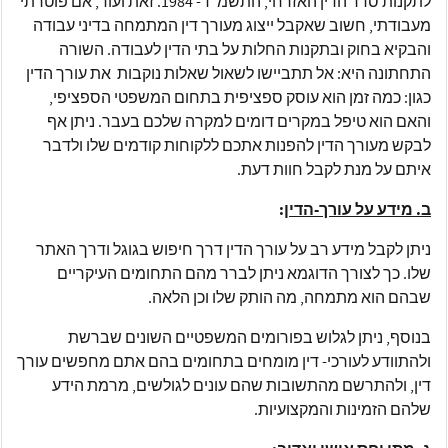
לתקנות סדר הדין האזרחי, התשמ"ד- 1984. זאת ועוד, אם פוטרתי
מעבודתי, חשוב שאקבל ייצוג מעורך דין המתמחה בדיני עבודה
והבקיא בחוק ובתקנות החלות על בתי הדין לעבודה. השורה
התחתונה היא: אל תתביישו לשאול שאלות נוקבות את עורך הדין
כגון: כמה זמן הוא עוסק ספציפית בתחום המשפטי הספציפי,
והאם הוא טיפל במקרים דומים למקרה שלכם בעבר. ניתן אף
לבקש מעורך הדין להפנות אתכם ללקוחות קודמים שלו ולדבר
איתם על מנת לקבל חוות דעת.
ב. מידע על עורך-הדין
:
ניתן לקבל מידע רב על עורך הדין דרך חיפוש בגוגל ודרך האתר
שלו. כך לצורך הדוגמא ניתן לברר מהם התחומים העיקריים
שבהם הוא מתמחה, מה הותק שלו וכן הלאה.
בנוסף, ניתן לגלוש בפורומים המשפטיים השונים שברשת
ולהתוודע לעורכי- דין מומחים בתחומים בהם אתם מחפשים עורך
דין, ולהתרשם מהתשובות שהם עונים לגולשים, מרמת הידע
שלהם הזמינות והמקצועיות.