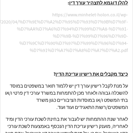
להלן דוגמא לתצהיר עורך דין
:
https://www.minhelet-holon.co.il/wp-
ads/2020/04/%D7%9E%D7%A2%D7%95%D7%93%D7%9B%D7%9F-
%D7%AA%D7%A6%D7%94%D7%99%D7%A8-%D7%91-
%D7%9B-%D7%99%D7%96%D7%9D-
%D7%9C%D7%90%D7%97%D7%99%D7%96%D7%94-
%D7%91%D7%A7%D7%A8%D7%A7%D7%A2.pdf
כיצד מקבלים את רישיון עריכת הדין
?
על מנת לקבל רישיון עורך דין יש ללמוד תואר במשפטים במוסד
להשכלה גבוהה ולאחר מכן להתמחות במשרד עורכי דין פרטי ו/או
בתי המשפט ו/או במוסדות הציבוריים כגון משרד
המשפטים/רשות התאגידים ועוד ועוד.
לאחר שנת ההתמחות יש לעבור את בחינת לשכת עורכי הדין ומיד
לאחריה, מוענק רישיון עריכת הדין הנכסף באמצעות לשכת עורכי