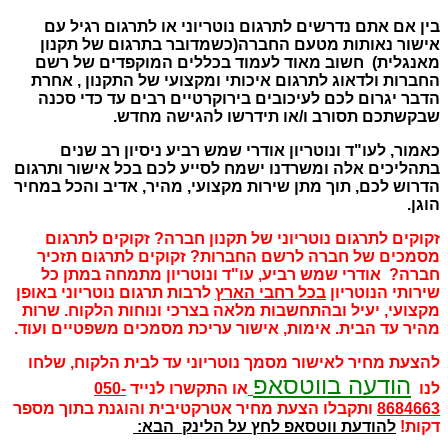
בין אם אתם נדרשים לתרגום נוטריוני או לתרגום רגיל עם
אישור נאותות מטעם החברה(כשמדובר בתרגום של תקנון
מאנגלית) חשוב מאוד לעמוד בכללים המוקפדים של רשם
החברות ולדאוג לתרגום איכותי ומקצועי של התקנון , אחרת
הדבר יגרום לכם לעיכובים בירוקרטיים רבים עד כדי סכנה
שבקשתכם תסורב ו/או תידרשו להגישה מחדש.
כאמור, לעו"ד ונוטריון אודרי שמש רביע ניסיון רב שנים
בתהליכים אלה ומשרדנו ישמח לסייע לכם בכל אישור ותרגום
הדרוש לכם, תוך מתן שירות מקצועי, מהיר, אדיב והכל במחיר
הוגן.
זקוקים לתרגום נוטריוני של תקנון חברה? זקוקים לתרגום
מסמכים של חברה לרשם החברות? זקוקים לתרגום תזכיר
חברה? אודרי שמש רביע, עו"ד ונוטריון מתמחה במתן כל
שירותי הנוטריון
בכל רחבי הארץ
לרבות תרגום נוטריוני באופן
מקצועי, יעיל ובהתחשבות מלאה בצרכי ונוחות הלקוח. שרות
מהיר עד הבית. אימות, אישור עריכת מסמכים משפטיים ועוד.
להצעת מחיר לאישור מסמך נוטריוני עד לבית הלקוח, שלחו
הודעה בווטסאפ
לנו
או התקשרו לנייד
050-
8684663
ותקבלו הצעת מחיר אטרקטיבית והוגנת בתוך מספר
דקות!
להודעת ווטסאפ לחץ על הלינק הבא: