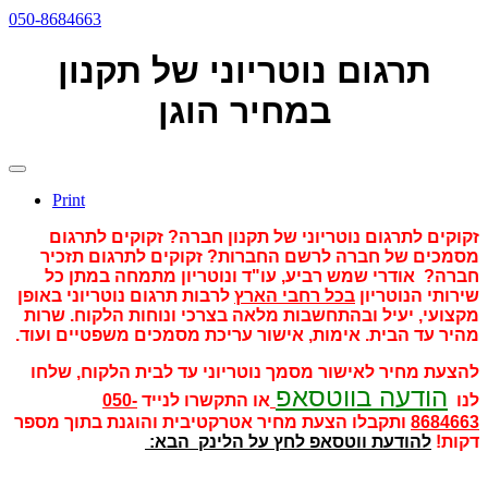
050-8684663
תרגום נוטריוני של תקנון
במחיר הוגן
Print
זקוקים לתרגום נוטריוני של תקנון חברה? זקוקים לתרגום
מסמכים של חברה לרשם החברות? זקוקים לתרגום תזכיר
חברה? אודרי שמש רביע, עו"ד ונוטריון מתמחה במתן כל
שירותי הנוטריון
בכל רחבי הארץ
לרבות תרגום נוטריוני באופן
מקצועי, יעיל ובהתחשבות מלאה בצרכי ונוחות הלקוח. שרות
מהיר עד הבית. אימות, אישור עריכת מסמכים משפטיים ועוד.
להצעת מחיר לאישור מסמך נוטריוני עד לבית הלקוח, שלחו
הודעה בווטסאפ
לנו
או התקשרו לנייד
050-
8684663
ותקבלו הצעת מחיר אטרקטיבית והוגנת בתוך מספר
דקות!
להודעת ווטסאפ לחץ על הלינק הבא: