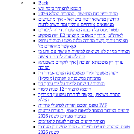
Back
דוגמא לתצהיר כיבוי אש
מחיר ייפוי כוח מתמשך | המדריך המלא 2026
גירושין מנישואי יוטה בישראל - איך מתגרשים
מנישואים אזרחיים אונליין ומה חשוב לדעת
פטור ממס על הכנסה מהשכרת דירה למגורים
ויזת משקיע E2 לארה"ב | מדריך משפטי מקצועי
תצהיר ניתוק קשר מהורה מלגת מלגו | תצהיר ניתוק
קשר מההורים מל-go
תצהיר בני זוג לא נשואים לביציות האישה עם זרע בן
הזוג להחזרה לרחם האישה
עורך דין משכנתא הפוכה | איך לוקחים משכנתא
הפוכה
ייעוץ משפטי וליווי למשכנתא הפוכה-עורך דין
מתמחה במשכנתא הפוכה [מומלץ!]
תצהיר 12 שנות לימוד על ידי עורך דין
דוגמא לתצהיר 12 שנות לימוד
התרת נישואין | בקשה להתרת נישואין המדריך
המלא
טופס הסכם הורות לטיפולי פוריות IVF
ידועים בציבור במוסד לביטוח לאומי | תעודת ידועים
בציבור מעודכן לשנת 2026
תצהיר ידועים בציבור לזוגות להט"בים
טופס הצהרה ידועים בציבור - מחיר למשתכן מעודכן
לשנת 2026