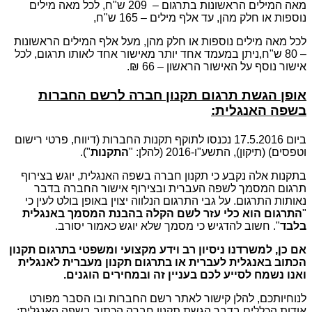
מאה המילים הראשונות בתרגום – 209 ש"ח,
לכל מאה מילים
נוספות או חלק מהן, עד אלף מילים – 165 ש"ח,
לכל מאה מילים נוספות או חלק מהן, מעל אלף המילים הראשונות
– 80 ש"ח,
ניתן במעמד אחד יותר מאישור אחד לאותו תרגום, לכל
אישור נוסף על האישור הראשון – 66 ₪.
אופן הגשת תרגום תקנון חברה לרשם החברות
בשפה האנגלית:
ביום 17.5.2016 נכנסו לתוקף תקנות החברות (דיווח, פרטי רישום
וטפסים) (תיקון), התשע"ו-2016 (להלן: "
התקנות
").
בתקנות אלה נקבע כי תקנון חברה בשפה האנגלית, יוגש בצירוף
תרגום המסמך לשפה העברית ובצירוף אישור החברה בדבר
נאותות התרגום. על גבי התרגום הנלווה יצוין באופן בולט לעין כי
"
התרגום הוא כלי עזר לשם הקלה בהבנת המסמך באנגלית
בלבד
". חשוב להדגיש כי מסמך שלא יוגש כאמור יסורב.
אם כן, למשרדנו ניסיון רב וידע מקצועי ומשפטי בתרגום תקנון
הכתוב באנגלית לעברית או בתרגום תקנון מעברית לאנגלית
ואנו נשמח לסייע לכם בעניין זה ובמחירים הוגנים.
לנוחיותכם, להלן קישור לאתר רשם החברות ובו הסבר מפורט
אודות הכללים בדבר הגשת תקנון חברה הכתוב בשפה האנגלית: