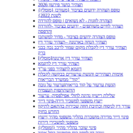
תצהיר כושר פירעון 2026
{מומלץ} טופס הצהרה ידועים בציבור {מעודכן
לשנת 2022}
הצהרה לזוגות - לא נשואים | טופס להורדה
תצהיר לחיים משותפים - ידועים בציבור -להורדה
והדפסה
טופס הצהרה ידועים בציבור - מחיר למשתכן
תצהיר הנחה בארנונה –תצהיר עורך דין
תצהיר עורך דין לקבלת מקום שמור לרכב נכה בבני
ברק
תצהיר עורך דין ארנונה[מומלץ]
תצהיר עורך דין לדוגמא
דוגמא לתצהיר בפני עו"ד
אימות תצהירים והגשת ערעורים בבקשה לקבלת
"קוד" ממשרד הבריאות
הגשת ערעור על קוד בריאות|ערעור על גובה
ההשתתפות העצמית
שלילת רישיון נהיגה לחולי אפילפסיה- ערעור
ייעוץ משפטי למשכיר דירה-פינוי דייר
עורך דין לניסוח וכתיבת חוזה שכירות בהתאם לתיקון
החדש בחוק
פינוי דייר מדירה מושכרת בהליך משפטי מהיר |ייעוץ
משפטי למשכירי דירות
{מומלץ!} פינוי שוכר בהליך מהיר
עורך דין לייפוי כוח מתמשך בתל אביב