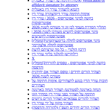
אימות חתימה על תצהיר באנגלית| Verification of
affidavit signature by attorney
דוגמא לתצהיר עורך דין באנגלית
אימות חתימה עורך דין|הצהרה עורך דין
בקשה למינוי אפוטרופוס - 2026 | עורך דין
אפוטרופוסות
תהליך הסדרת מעמד לבן זוג זר מעודכן לשנת 2026
מינוי אפוטרופוס לקשיש מעודכן לשנת 2026 |
אפוטרופסות לקשישים
[מומלץ!]מינוי אפוטרופוס לחולה בדימנציה|מינוי
אפוטרופוס לחולה אלצהיימר
דרכון הולנדי – כל מה שרציתם לדעת
רילוקיישן להולנד בליווי עורך דין
X
[מומלץ!]בקשה למינוי אפוטרופוס - טפסים להורדה
והדפסה
תצהיר הורים יחידים | טופס תצהיר אם יחידנית
מעודכן לשנת 2026
חובות עורך הדין בנוגע לתצהירים/ אימות חתימה על
תצהירים
הנחה בארנונה לסטודנט/ תצהיר הנחה בארנונה
חתימה על תצהיר בפני עורך דין במחיר הוגן
תצהיר להורים עצמאיים-תצהיר הורים גרושים
תצהיר מקוון על ידי עורך דין
תצהיר הורים יחידים תשפ"ו (להורדה והדפסה)