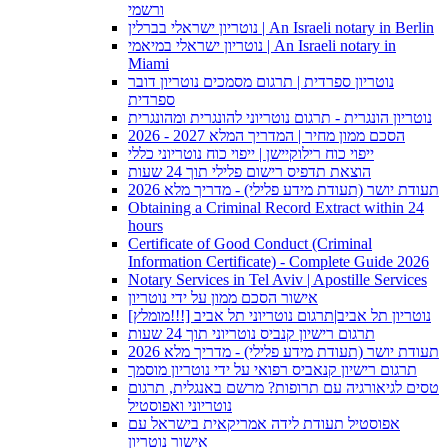
ורשמי
נוטריון ישראלי בברלין | An Israeli notary in Berlin
נוטריון ישראלי במיאמי | An Israeli notary in
Miami
נוטריון ספרדית | תרגום מסמכים נוטריון דובר
ספרדית
נוטריון הונגרית - תרגום נוטריוני להונגרית ומהונגרית
הסכם ממון מחיר | המדריך המלא 2027 - 2026
ייפוי כוח רילוקיישן | ייפוי כוח נוטריוני כללי
הוצאת תדפיס רישום פלילי תוך 24 שעות
תעודת יושר (תעודת מידע פלילי) - מדריך מלא 2026
Obtaining a Criminal Record Extract within 24
hours
Certificate of Good Conduct (Criminal
Information Certificate) - Complete Guide 2026
Notary Services in Tel Aviv | Apostille Services
אישור הסכם ממון על ידי נוטריון
[מומלץ!!!] נוטריון תל אביב|תרגום נוטריוני תל אביב
תרגום רישיון קנביס נוטריוני תוך 24 שעות
תעודת יושר (תעודת מידע פלילי) - מדריך מלא 2026
תרגום רישיון קנאביס רפואי על ידי נוטריון מוסמך
טסים לגיאורגיה עם תרופות? מרשם באנגלית, תרגום
נוטריוני ואפוסטיל
אפוסטיל תעודת לידה אמריקאית בישראל עם
אישור נוטריון