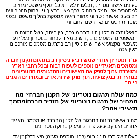
טעונים אישור נוטריוני, ובלעדיו לא יהא כל תוקף משפטי מחייב
למסמכים אלו. המקור החוקי לכך מצוי בסעיף 19 לחוק הנוטריונים
הקובע כי אישור נוטריוני מהווה ראיה מספקת בהליך משפטי ובפני
מוסדות רשמיים כגון רשם החברות.
הואיל ותרגום תקנון הינו דבר מורכב, בין היתר, בשל המונחים
המשפטיים המופיעים בו, חשוב מאוד לבחור בנוטריון בעל ידע
משפטי ומקצועי אשר יש לו ניסיון רב בתרגום מסמכים מורכבים
מעין אלה.
עו"ד ונוטריון אודרי שמש רביע ניסיון רב בתרגום תקנון חברה
ומסמכים תאגידיים נוספים
לשפות רבות ובכל
רחבי הארץ
ומשרדה ערוך לספק את האישורים והתרגומים הנוטריונים
במהירות, במקצועיות תוך מתן שירות אדיב ובמחירים הוגנים
ביותר.
כמה עולה תרגום נוטריוני של תקנון חברה? מה
המחיר של תרגום נוטריוני של תזכיר חברה/מסמך
תאגידי אחר?
מחיר אישור נכונות התרגום של תקנון החברה או מסמכי תאגיד
אחרים הינו קבוע על פי חוק ומעוגן בחוק הנוטריונים.
העלות של תרגום נוטריוני (לפני הוספת מע"מ) היא כדלקמן:
עד