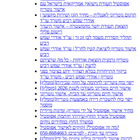
אפוסטיל תעודת נישואין אמריקאית בישראל עם
אישור נוטריון
תרגום נוטריוני לאנגלית – מחיר הוגן ושירות מקצועי |
אודרי שמש רביע משרד עו"ד
הוצאת תעודת יושר מהמשטרה – אישור היעדר
רישום פלילי
תהליך הסדרת מעמד לבן זוג זר | עו"ד אודרי שמש
רביע
אישור נוטריון ליציאת קטין לחו"ל | עו"ד אודרי שמש
רביע
נוטריון גרמנית הוצאת אזרחות - כל מה שרציתם
לדעת | עו"ד אודרי שמש רביע
ביקור התייחדות בכלא תצהיר ידוע בציבור בפני
נוטריון | אודרי שמש רביע - משרד עו"ד
[מומלץ!]ייפוי כוח נוטריוני לחתימה על חוזה שכירות
אישור חיים נוטריוני מעודכן לשנת 2026 [מומלץ!]
אישור חיים נוטריוני עד הבית- אישור נוטריוני
[מומלץ!]ייפוי כוח להשכרת דירה באמצעות נוטריון
מוסמך
מחיר אישור אפוסטיל על ידי נוטריון- זמינות מיידית
אפוסטיל משרד החוץ-שירותי חותמת אפוסטיל
במשרד החוץ במחירים נוחים
מה זה אפוסטיל? זקוקים לאישור אפוסטיל?
נוטריון עד הבית - לפרטים: 050-8684663
[מומלץ!]תרגום אישור לימודים וגיליון ציונים על ידי