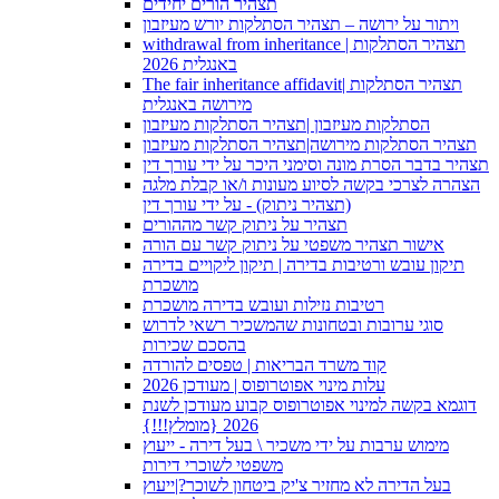
תצהיר הורים יחידים
ויתור על ירושה – תצהיר הסתלקות יורש מעיזבון
withdrawal from inheritance | תצהיר הסתלקות
באנגלית 2026
The fair inheritance affidavit| תצהיר הסתלקות
מירושה באנגלית
הסתלקות מעיזבון |תצהיר הסתלקות מעיזבון
תצהיר הסתלקות מירושה|תצהיר הסתלקות מעיזבון
תצהיר בדבר הסרת מונה וסימני היכר על ידי עורך דין
הצהרה לצרכי בקשה לסיוע מעונות ו/או קבלת מלגה
(תצהיר ניתוק) - על ידי עורך דין
תצהיר על ניתוק קשר מההורים
אישור תצהיר משפטי על ניתוק קשר עם הורה
תיקון עובש ורטיבות בדירה | תיקון ליקויים בדירה
מושכרת
רטיבות נזילות ועובש בדירה מושכרת
סוגי ערובות ובטחונות שהמשכיר רשאי לדרוש
בהסכם שכירות
קוד משרד הבריאות | טפסים להורדה
עלות מינוי אפוטרופוס | מעודכן 2026
דוגמא בקשה למינוי אפוטרופוס קבוע מעודכן לשנת
2026 {מומלץ!!!}
מימוש ערבות על ידי משכיר \ בעל דירה - ייעוץ
משפטי לשוכרי דירות
בעל הדירה לא מחזיר צ'יק ביטחון לשוכר?|ייעוץ