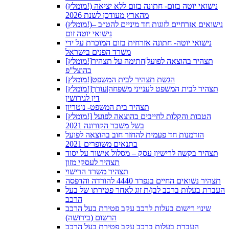
(מומלץ!) נישואי יוטה בזום- חתונה בזום ללא יציאה
מהארץ מעודכן לשנת 2026
(מומלץ!)נישואים אזרחיים לזוגות חד מיניים להט״ב –
נישואי יוטה זום
נישואי יוטה- חתונה אזרחית בזום המוכרת על ידי
משרד הפנים בישראל
[מומלץ!]תצהיר בהוצאה לפועל|חתימה על תצהיר
בהוצל"פ
[מומלץ!]הגשת תצהיר לבית המשפט
[מומלץ!]תצהיר לבית המשפט לענייני משפחה|עורך
דין לגירושין
תצהיר בית המשפט- נוטריון
[מומלץ!] הטבות והקלות לחייבים בהוצאה לפועל
בשל משבר הקורונה 2021
הזדמנות חד פעמית להחזר חוב בהוצאה לפועל
בתנאים משופרים 2021
תצהיר בקשה לרישיון עסק – מסלול אישור על יסוד
תצהיר לעסקי מזון
תצהיר משרד הרישוי
תצהיר נשואים החיים בנפרד 4440 להורדה והדפסה
העברת בעלות ברכב לבן/ת זוג לאחר פטירתו של בעל
הרכב
שינוי רישום בעלות לרכב עקב פטירת בעל הרכב
הרשום (בירושה)
העברת בעלות ברכב עקב פטירת בעל הרכב