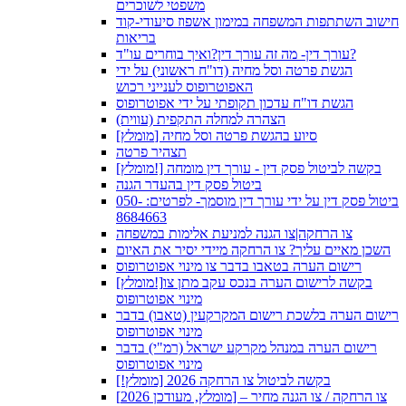
משפטי לשוכרים
חישוב השתתפות המשפחה במימון אשפוז סיעודי-קוד
בריאות
עורך דין- מה זה עורך דין?ואיך בוחרים עו"ד?
הגשת פרטה וסל מחיה (דו"ח ראשוני) על ידי
האפוטרופוס לענייני רכוש
הגשת דו"ח עדכון תקופתי על ידי אפוטרופוס
הצהרה למחלה התקפית (עווית)
[מומלץ] סיוע בהגשת פרטה וסל מחיה
תצהיר פרטה
[מומלץ!] בקשה לביטול פסק דין - עורך דין מומחה
ביטול פסק דין בהעדר הגנה
ביטול פסק דין על ידי עורך דין מוסמך- לפרטים: 050-
8684663
צו הרחקה|צו הגנה למניעת אלימות במשפחה
השכן מאיים עליך? צו הרחקה מיידי יסיר את האיום
רישום הערה בטאבו בדבר צו מינוי אפוטרופוס
[מומלץ!]בקשה לרישום הערה בנכס עקב מתן צו
מינוי אפוטרופוס
רישום הערה בלשכת רישום המקרקעין (טאבו) בדבר
מינוי אפוטרופוס
רישום הערה במנהל מקרקע ישראל (רמ"י) בדבר
מינוי אפוטרופוס
בקשה לביטול צו הרחקה 2026 [מומלץ!]
[מומלץ, מעודכן 2026] צו הרחקה / צו הגנה מחיר –